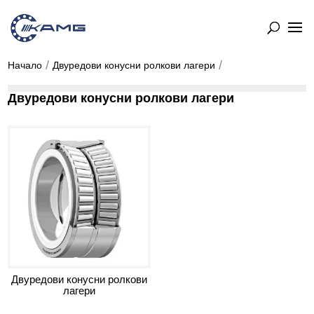
Начало
Двуредови конусни ролкови лагери
Двуредови конусни ролкови лагери
Двуредови конусни ролкови
лагери