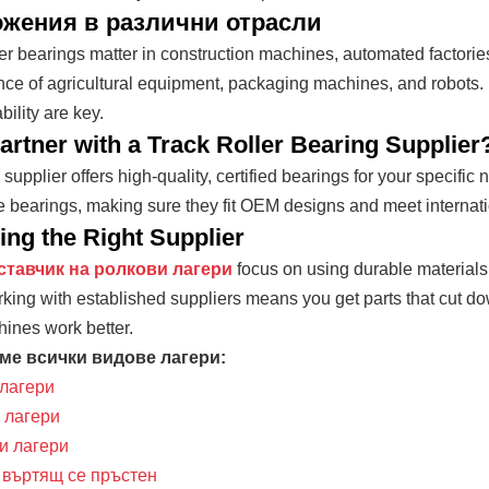
жения в различни отрасли
ler bearings matter in construction machines, automated factori
ce of agricultural equipment, packaging machines, and robots. 
bility are key.
rtner with a Track Roller Bearing Supplier
e supplier offers high-quality, certified bearings for your specifi
 bearings, making sure they fit OEM designs and meet internati
ng the Right Supplier
ставчик на ролкови лагери
focus on using durable materials
rking with established suppliers means you get parts that cut
ines work better.
ме всички видове лагери:
лагери
 лагери
и лагери
 въртящ се пръстен