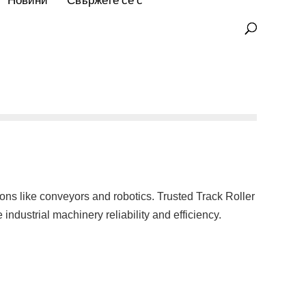
Новини
Свържете се с
ons like conveyors and robotics. Trusted Track Roller
ndustrial machinery reliability and efficiency.