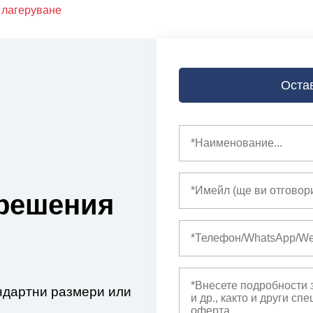
 лагеруване
Оста
решения
ндартни размери или