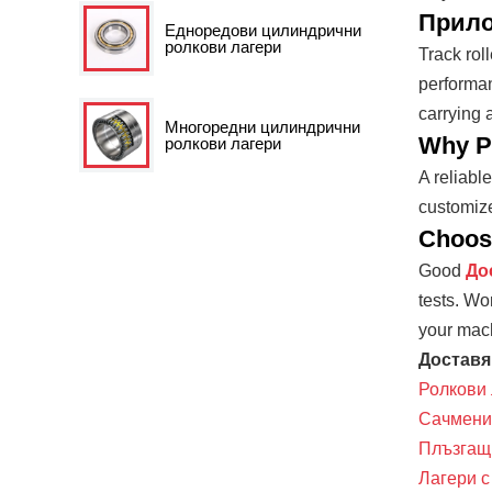
Прило
Едноредови цилиндрични
ролкови лагери
Track rol
performan
carrying a
Многоредни цилиндрични
Why Pa
ролкови лагери
A reliabl
customize
Choosi
Good
До
tests. Wo
your mach
Доставя
Ролкови 
Сачмени
Плъзгащ
Лагери с