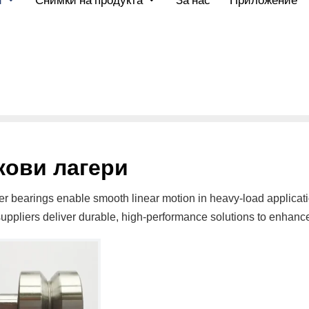
и
Снимки на продукта
За нас
Приложение
кови лагери
ler bearings enable smooth linear motion in heavy-load applicati
uppliers deliver durable, high-performance solutions to enhance i