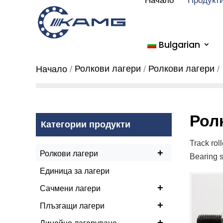
Начало
Продукт
Bulgarian
Ролкови лагери
Ролкови лагери
Начало
Рол
Категории продукти
Track rol
+
Ролкови лагери
Bearing s
Единица за лагери
+
Сачмени лагери
+
Плъзгащи лагери
+