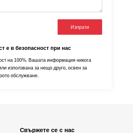
Изпрати
т е в безопасност при нас
ост на 100%. Вашата информация никога
ли използвана за нещо друго, освен за
рото обслужване.
Свържете се с нас