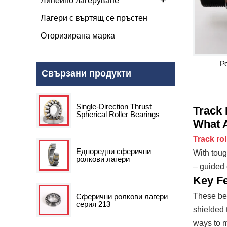
Линейно лагеруване
Лагери с въртящ се пръстен
Оторизирана марка
Р
Свързани продукти
Single-Direction Thrust
Track 
Spherical Roller Bearings
What A
Track rol
Едноредни сферични
With toug
ролкови лагери
– guided
Key Fe
These bea
Сферични ролкови лагери
серия 213
shielded 
ways to m