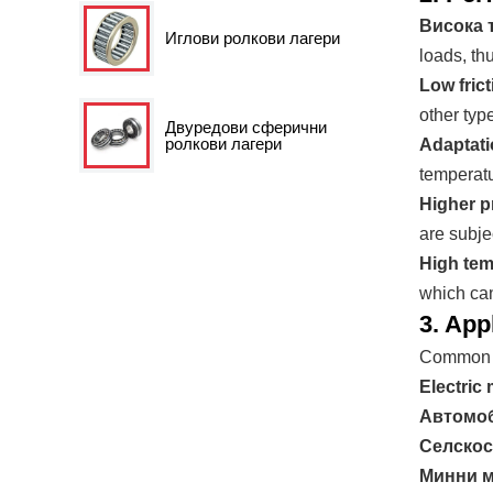
Висока 
Иглови ролкови лагери
loads, th
Low frict
other typ
Двуредови сферични
ролкови лагери
Adaptati
temperatu
Higher p
are subje
High tem
which can
3. App
Common ap
Electric
Автомоб
Селскос
Минни 