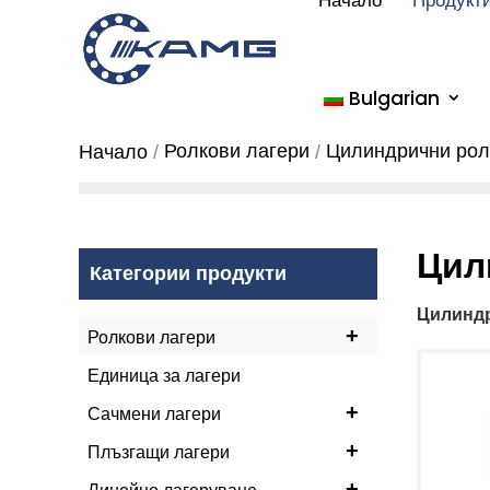
Начало
Продукт
Bulgarian
Ролкови лагери
Цилиндрични рол
Начало
Цил
Категории продукти
Цилиндр
+
Ролкови лагери
Единица за лагери
+
Сачмени лагери
+
Плъзгащи лагери
+