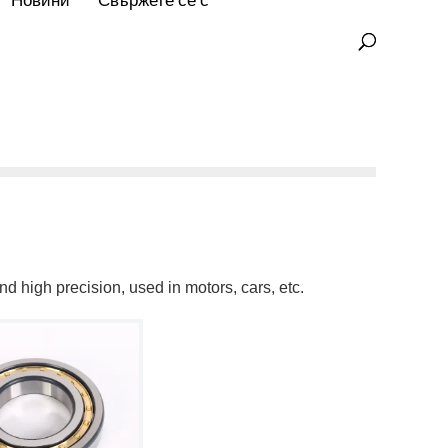
Новини
Свържете се с
nd high precision, used in motors, cars, etc.