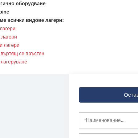
гично оборудване
bine
ме всички видове лагери:
лагери
 лагери
и лагери
 въртящ се пръстен
 лагеруване
Оста