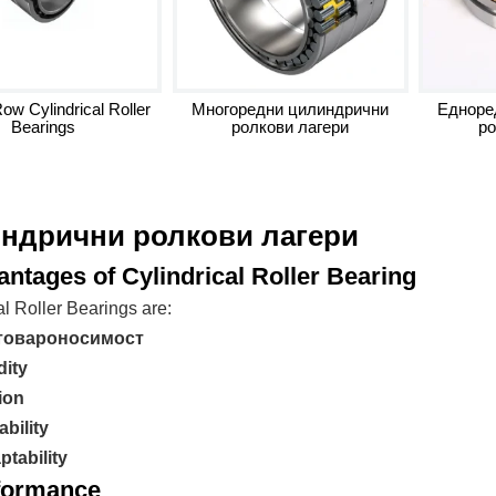
ow Cylindrical Roller
Многоредни цилиндрични
Едноре
Bearings
ролкови лагери
ро
ндрични ролкови лагери
antages of Cylindrical Roller Bearing
al Roller Bearings are:
товароносимост
dity
ion
bility
ptability
rformance