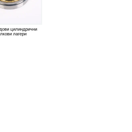
дови цилиндрични
лкови лагери