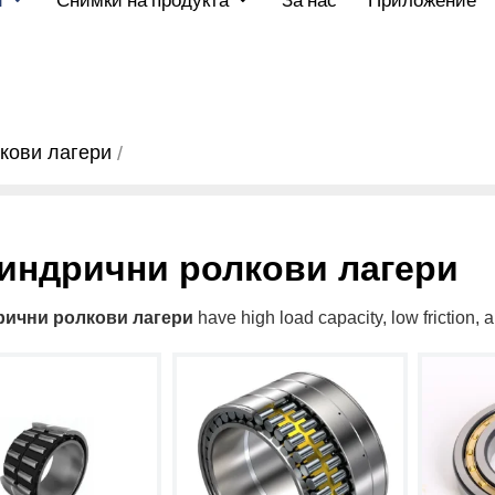
и
Снимки на продукта
За нас
Приложение
кови лагери
индрични ролкови лагери
ични ролкови лагери
have high load capacity, low friction, a