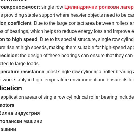
товароносимост
: single row
Цилиндрични ролкови лагер
us providing stable support where heavier objects need to be car
ion coefficient
: Due to the large contact area between rollers an
es of bearings, which helps to reduce energy loss and improve ef
on to high speed
: Due to its special structure, single row cylind
re rise at high speeds, making them suitable for high-speed app
recision
: the design of these bearings can ensure that they ca
cted to large loads.
perature resistance
: most single row cylindrical roller bearing
 work stably in high temperature environment and ensure its long
lication
plication areas of single row cylindrical roller bearing include
 motors
илна индустрия
топански машини
машини