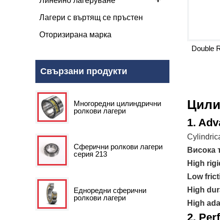
Линейно лагеруване
Лагери с въртящ се пръстен
Оторизирана марка
Double R
Свързани продукти
Цили
Многоредни цилиндрични
ролкови лагери
1. Adv
Cylindric
Сферични ролкови лагери
Висока 
серия 213
High rigi
Low frict
High dura
Едноредни сферични
ролкови лагери
High ada
2. Pe