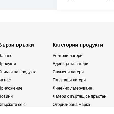
Бързи връзки
Категории продукти
Начало
Ролкови лагери
Продукти
Единица за лагери
Снимки на продукта
Сачмени лагери
За нас
Плъзгащи лагери
Приложение
Линейно лагеруване
Новини
Лагери с въртящ се пръстен
Свържете се с
Оторизирана марка