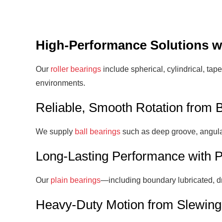
High-Performance Solutions wi
Our
roller bearings
include spherical, cylindrical, tap
environments.
Reliable, Smooth Rotation from B
We supply
ball bearings
such as deep groove, angular 
Long-Lasting Performance with P
Our
plain bearings
—including boundary lubricated, dry
Heavy-Duty Motion from Slewing