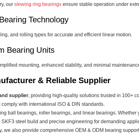
ry, our
slewing ring bearings
ensure stable operation under extr
 Bearing Technology
ding, and rolling types for accurate and efficient linear motion.
om Bearing Units
implified mounting, enhanced stability, and minimal maintenanc
facturer & Reliable Supplier
and supplier
, providing high-quality solutions trusted in
100+ co
t comply with international
ISO & DIN standards
.
ding
ball bearings
,
roller bearings
, and
linear bearings
. Whether 
h
SKF3 steel build
and precise engineering for demanding applic
y
, we also provide comprehensive
OEM & ODM bearing suppor