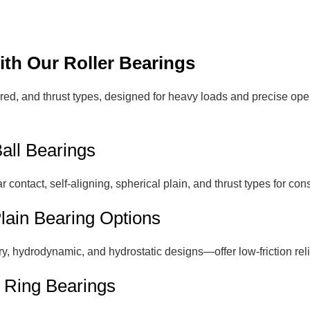
th Our Roller Bearings
ered, and thrust types, designed for heavy loads and precise ope
all Bearings
contact, self-aligning, spherical plain, and thrust types for con
lain Bearing Options
, hydrodynamic, and hydrostatic designs—offer low-friction reliab
 Ring Bearings