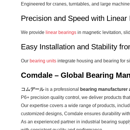
Engineered for cranes, turntables, and large machine
Precision and Speed with Linear
We provide
linear bearings
in magnetic levitation, sli
Easy Installation and Stability fr
Our
bearing units
integrate housing and bearing for s
Comdale – Global Bearing Manu
コムデール
is a professional
bearing manufacturer 
P6+ precision quality control
, we deliver products tha
Our expertise covers a wide range of products, inclu
customized designs, Comdale ensures durability wit
As an experienced partner in
industrial bearing suppl
with consistent quality and performance.