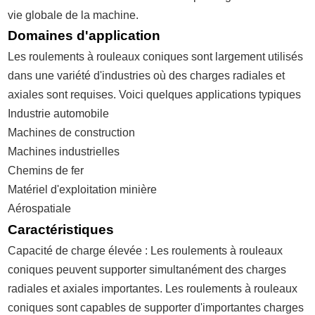
vie globale de la machine.
Domaines d'application
Les roulements à rouleaux coniques sont largement utilisés
dans une variété d'industries où des charges radiales et
axiales sont requises. Voici quelques applications typiques
Industrie automobile
Machines de construction
Machines industrielles
Chemins de fer
Matériel d'exploitation minière
Aérospatiale
Caractéristiques
Capacité de charge élevée : Les roulements à rouleaux
coniques peuvent supporter simultanément des charges
radiales et axiales importantes. Les roulements à rouleaux
coniques sont capables de supporter d'importantes charges