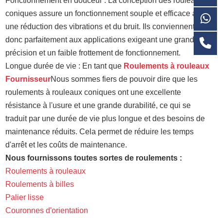
Fonctionnement en douceur : La conception des rouleaux
coniques assure un fonctionnement souple et efficace avec
une réduction des vibrations et du bruit. Ils conviennent
donc parfaitement aux applications exigeant une grande
précision et un faible frottement de fonctionnement.
Longue durée de vie : En tant que
Roulements à rouleaux
Fournisseur
Nous sommes fiers de pouvoir dire que les
roulements à rouleaux coniques ont une excellente
résistance à l'usure et une grande durabilité, ce qui se
traduit par une durée de vie plus longue et des besoins de
maintenance réduits. Cela permet de réduire les temps
d'arrêt et les coûts de maintenance.
Nous fournissons toutes sortes de roulements :
Roulements à rouleaux
Roulements à billes
Palier lisse
Couronnes d'orientation