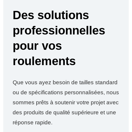
Des solutions
professionnelles
pour vos
roulements
Que vous ayez besoin de tailles standard
ou de spécifications personnalisées, nous
sommes prêts à soutenir votre projet avec
des produits de qualité supérieure et une
réponse rapide.