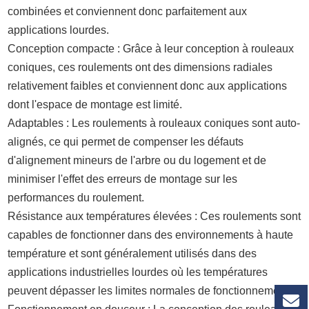
combinées et conviennent donc parfaitement aux
applications lourdes.
Conception compacte : Grâce à leur conception à rouleaux
coniques, ces roulements ont des dimensions radiales
relativement faibles et conviennent donc aux applications
dont l'espace de montage est limité.
Adaptables : Les roulements à rouleaux coniques sont auto-
alignés, ce qui permet de compenser les défauts
d'alignement mineurs de l'arbre ou du logement et de
minimiser l'effet des erreurs de montage sur les
performances du roulement.
Résistance aux températures élevées : Ces roulements sont
capables de fonctionner dans des environnements à haute
température et sont généralement utilisés dans des
applications industrielles lourdes où les températures
peuvent dépasser les limites normales de fonctionnement.