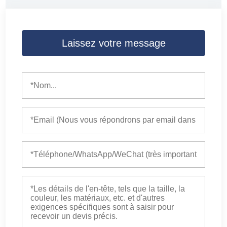
Laissez votre message