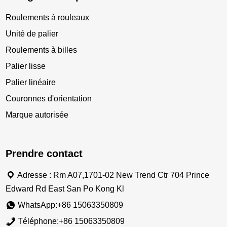
Roulements à rouleaux
Unité de palier
Roulements à billes
Palier lisse
Palier linéaire
Couronnes d'orientation
Marque autorisée
Prendre contact
Adresse : Rm A07,1701-02 New Trend Ctr 704 Prince
Edward Rd East San Po Kong Kl
WhatsApp:+86 15063350809
Téléphone:+86 15063350809