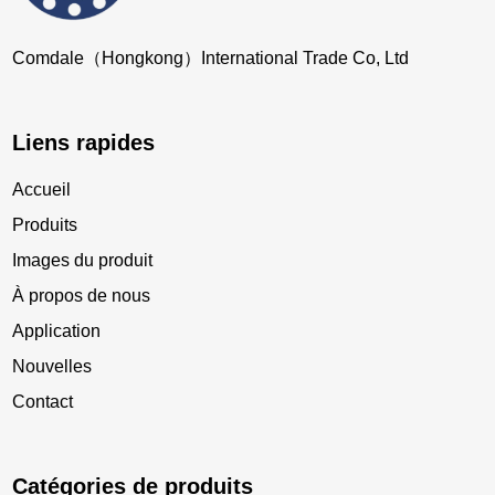
Comdale（Hongkong）International Trade Co, Ltd
Liens rapides
Accueil
Produits
Images du produit
À propos de nous
Application
Nouvelles
Contact
Catégories de produits